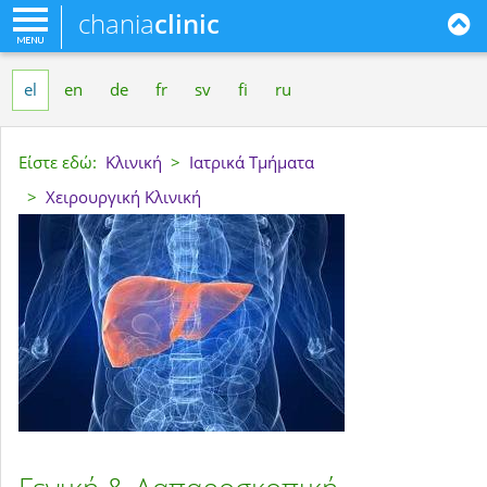
chania
clinic
el
en
de
fr
sv
fi
ru
Είστε εδώ:
Κλινική
>
Ιατρικά Τμήματα
>
Χειρουργική Κλινική