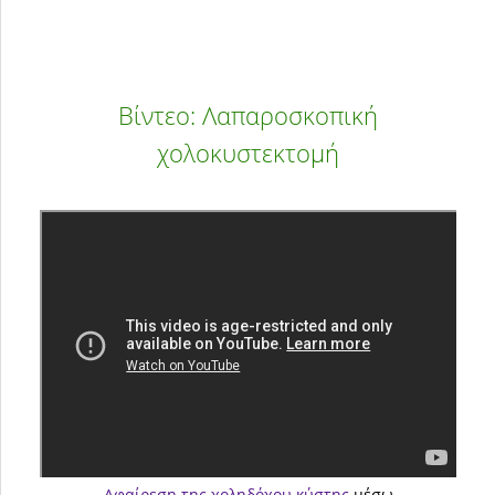
Βίντεο: Λαπαροσκοπική
χολοκυστεκτομή
Αφαίρεση της χοληδόχου κύστης
μέσω