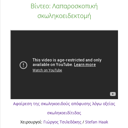
Βίντεο: Λαπαροσκοπική
σκωληκοειδεκτομή
Αφαίρεση της σκωληκοειδούς απόφυσης λόγω οξείας
σκωληκοειδίτιδας
Xειρουργοί:
Γιώργος Τσιλεδάκης
/
Stefan Haak