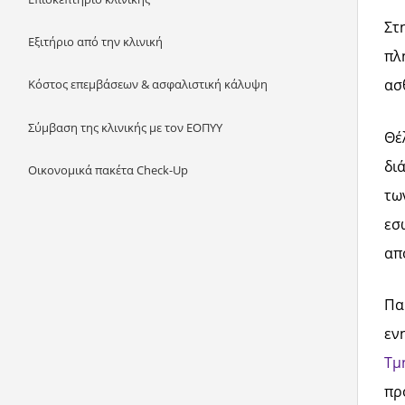
Στ
Εξιτήριο από την κλινική
πλ
ασ
Κόστος επεμβάσεων & ασφαλιστική κάλυψη
Σύμβαση της κλινικής με τον ΕΟΠΥΥ
Θέ
δι
Οικονομικά πακέτα Check-Up
τω
εσ
απ
Πα
εν
Τμ
πρ