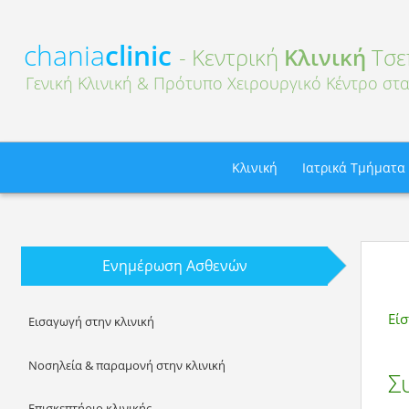
chania
clinic
- Κεντρική
Κλινική
Τσε
Γενική Κλινική & Πρότυπο Χειρουργικό Κέντρο στα
Κλινική
Ιατρικά Τμήματα
Ενημέρωση Ασθενών
Εί
Εισαγωγή στην κλινική
Νοσηλεία & παραμονή στην κλινική
Σ
Επισκεπτήριο κλινικής