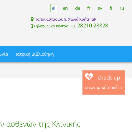
el
en
de
fr
sv
fi
ru
Παπαναστασίου 9, Χανιά Κρήτη GR
28210 28828
Tηλεφωνικό κέντρο: +30
ωνία
Ιατρική Βιβλιοθήκη
check up
οικονομικά πακέτα
ν ασθενών της Κλινικής