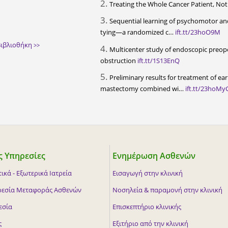
2.
Treating the Whole Cancer Patient, Not
3.
Sequential learning of psychomotor and 
tying—a randomized c…
ift.tt/23hoO9M
 Βιβλιοθήκη
>>
4.
Multicenter study of endoscopic preopera
obstruction
ift.tt/1S13EnQ
5.
Preliminary results for treatment of e
mastectomy combined wi…
ift.tt/23hoMy
 Υπηρεσίες
Ενημέρωση Ασθενών
ικά - Εξωτερικά Ιατρεία
Εισαγωγή στην κλινική
ρεσία Μεταφοράς Ασθενών
Νοσηλεία & παραμονή στην κλινική
εσία
Επισκεπτήριο κλινικής
ς
Εξιτήριο από την κλινική