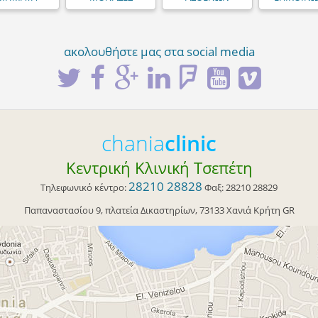
ακολουθήστε μας στα social media
chania
clinic
Κεντρική Κλινική Τσεπέτη
28210 28828
Τηλεφωνικό κέντρο:
Φαξ:
28210 28829
Παπαναστασίου 9
, πλατεία Δικαστηρίων,
73133
Χανιά
Κρήτη
GR