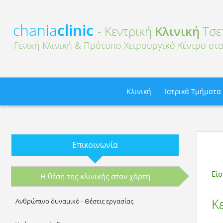
chania
clinic
- Κεντρική
Κλινική
Τσε
Γενική Κλινική & Πρότυπο Χειρουργικό Κέντρο στα
Κλινική
Ιατρικά Τμήματα
Επικοινωνία
Εί
Η θέση της κλινικής στον χάρτη
Κ
Ανθρώπινο δυναμικό - Θέσεις εργασίας