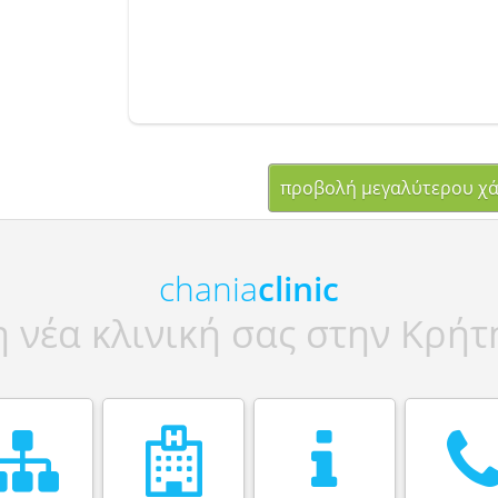
προβολή μεγαλύτερου χά
chania
clinic
η νέα κλινική σας στην Κρήτ