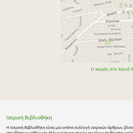
Ο καιρός στα Χανιά 
Ιατρική Βιβλιοθήκη
Η Ιατρική Βιβλιοθήκη είναι μια online συλλογή ιατρικών άρθρων, βίν
επεμβάσεων καθώς και άλλων ενημερωτικών κειμένων σε θέματα υγείας