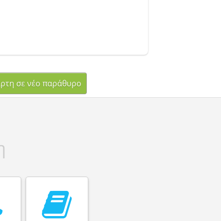
ρτη σε νέο παράθυρο
η