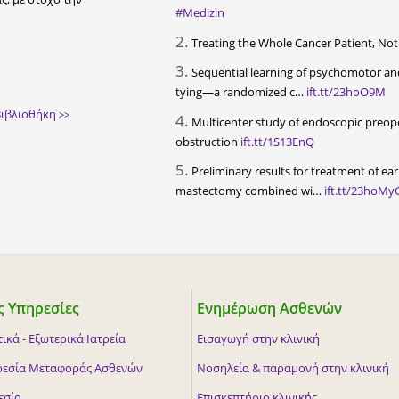
#Medizin
2.
Treating the Whole Cancer Patient, Not
3.
Sequential learning of psychomotor and 
tying—a randomized c…
ift.tt/23hoO9M
 Βιβλιοθήκη
>>
4.
Multicenter study of endoscopic preopera
obstruction
ift.tt/1S13EnQ
5.
Preliminary results for treatment of e
mastectomy combined wi…
ift.tt/23hoMy
 Υπηρεσίες
Ενημέρωση Ασθενών
ικά - Εξωτερικά Ιατρεία
Εισαγωγή στην κλινική
ρεσία Μεταφοράς Ασθενών
Νοσηλεία & παραμονή στην κλινική
εσία
Επισκεπτήριο κλινικής