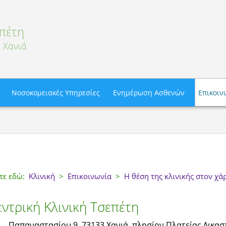
πέτη
 Χανιά
Νοσοκομειακές Υπηρεσίες
Ενημέρωση Ασθενών
Επικοιν
στε εδώ:
Κλινική
>
Επικοινωνία
>
Η θέση της κλινικής στον χά
εντρική Κλινική Τσεπέτη
Παπαναστασίου 9, 73133 Χανιά, πλησίον Πλατείας Δικα