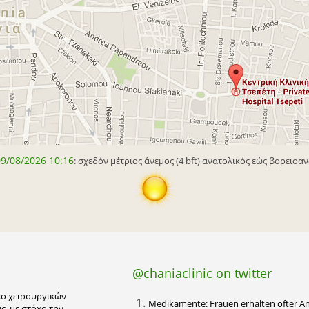
09/08/2026 10:16
: σχεδόν μέτριος άνεμος (4 bft) ανατολικός εώς βορειοαν
@chaniaclinic on twitter
τεο χειρουργικών
1.
Medikamente: Frauen erhalten öfter An
, με στόχο την