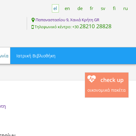
el
en
de
fr
sv
fi
ru
Παπαναστασίου 9, Χανιά Κρήτη GR
28210 28828
Tηλεφωνικό κέντρο: +30
ωνία
Ιατρική Βιβλιοθήκη
check up
οικονομικά πακέτα
ρτη
στηρίων