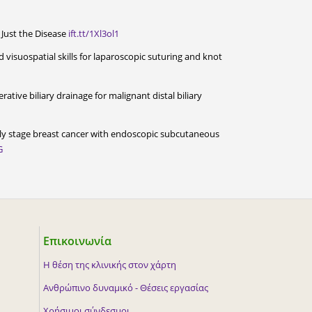
 Just the Disease
ift.tt/1Xl3ol1
visuospatial skills for laparoscopic suturing and knot
tive biliary drainage for malignant distal biliary
arly stage breast cancer with endoscopic subcutaneous
G
Επικοινωνία
Η θέση της κλινικής στον χάρτη
Ανθρώπινο δυναμικό - Θέσεις εργασίας
Χρήσιμοι σύνδεσμοι