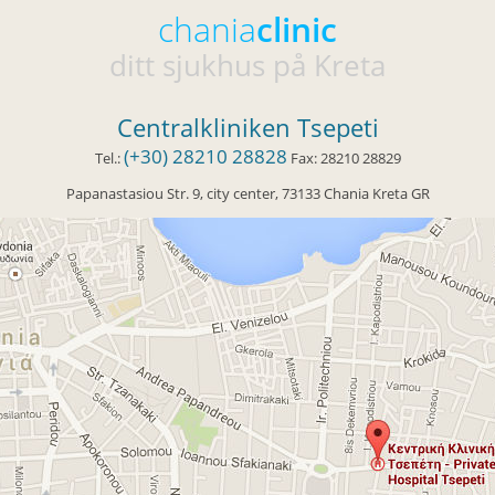
chania
clinic
ditt sjukhus på Kreta
Centralkliniken Tsepeti
(+30) 28210 28828
Tel.:
Fax:
28210 28829
Papanastasiou Str. 9
, city center,
73133
Chania
Kreta
GR