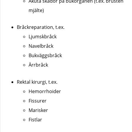
Akuta skador på bukorganen (t.ex. brusten
mjälte)
Bråckreparation, t.ex.
Ljumskbråck
Navelbråck
Bukväggsbråck
Ärrbråck
Rektal kirurgi, t.ex.
Hemorrhoider
Fissurer
Marisker
Fistlar