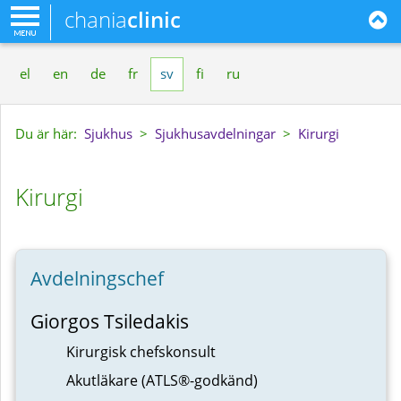
chania
clinic
el
en
de
fr
sv
fi
ru
Du är här:
Sjukhus
>
Sjukhusavdelningar
>
Kirurgi
Kirurgi
Avdelningschef
Giorgos Tsiledakis
Kirurgisk chefskonsult
Akutläkare (ATLS®-godkänd)