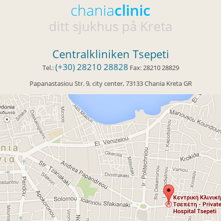
chania
clinic
ditt sjukhus på Kreta
Centralkliniken Tsepeti
(+30) 28210 28828
Tel.:
Fax:
28210 28829
Papanastasiou Str. 9
, city center,
73133
Chania
Kreta
GR