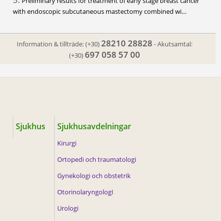
Preliminary results for treatment of early stage breast cancer
with endoscopic subcutaneous mastectomy combined wi…
28210 28828
Information & tillträde:
(+30)
- Akutsamtal:
697 058 57 00
(+30)
Sjukhus
Sjukhusavdelningar
Kirurgi
Ortopedi och traumatologi
Gynekologi och obstetrik
OtorinolaryngologI
Urologi