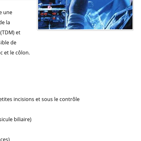
ce une
de la
 (TDM) et
ible de
 et le côlon.
ites incisions et sous le contrôle
cule biliaire)
ces)