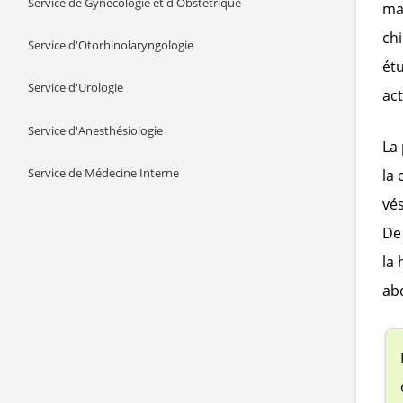
Service de Gynécologie et d'Obstétrique
ma
chi
Service d'Otorhinolaryngologie
étu
Service d'Urologie
act
Service d'Anesthésiologie
La 
Service de Médecine Interne
la 
vés
De 
la 
ab