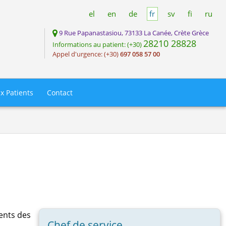
el
en
de
fr
sv
fi
ru
9 Rue Papanastasiou, 73133 La Canée, Crète Grèce
28210 28828
Informations au patient: (+30)
Appel d'urgence: (+30)
697 058 57 00
x Patients
Contact
ents des
Chef de service