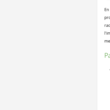
En 
pro
rad
l'i
me
Pa