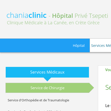
chania
clinic
-
Hôpital
Privé Tsepeti
Clinique Médicale à La Canée, en Crète Grèce
Hôpital
Services M
Vou
Services Médicaux
Se
Service de Chirurgie
Service d'Orthopédie et de Traumatologie
Le 