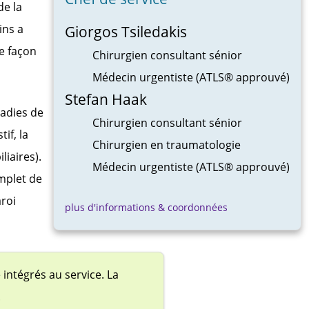
de la
ins a
Giorgos Tsiledakis
de façon
Chirurgien consultant sénior
Médecin urgentiste (ATLS® approuvé)
Stefan Haak
ladies de
Chirurgien consultant sénior
if, la
Chirurgien en traumatologie
iliaires).
Médecin urgentiste (ATLS® approuvé)
mplet de
aroi
plus d'informations & coordonnées
 intégrés au service. La
.