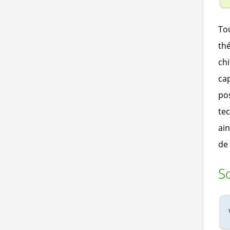
Tou
thé
chi
cap
pos
tec
ai
de
So